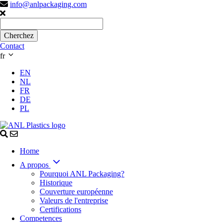
info@anlpackaging.com
Contact
fr
EN
NL
FR
DE
PL
Home
A propos
Pourquoi ANL Packaging?
Historique
Couverture européenne
Valeurs de l'entreprise
Certifications
Competences